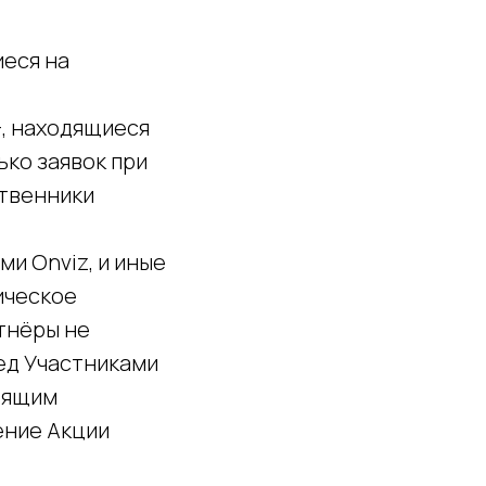
иеся на
+, находящиеся
ько заявок при
ственники
и Onviz, и иные
ическое
тнёры не
ед Участниками
тоящим
ение Акции