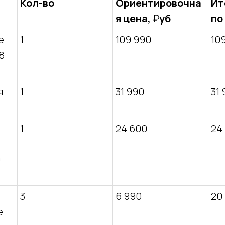
Кол-во
Ориентировочна
Ит
я цена,
₽
уб
по
e
1
109 990
10
8
я
1
31 990
31
1
24 600
24
0
3
6 990
20
e