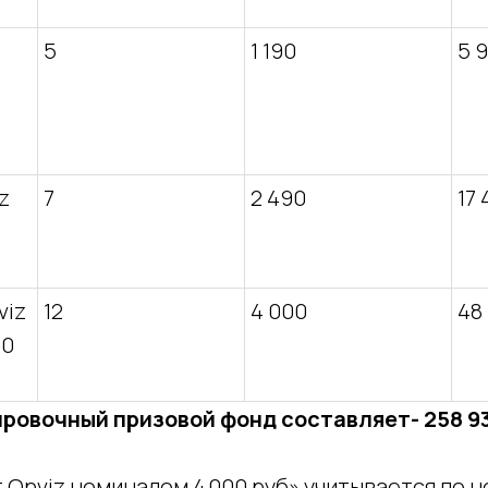
5
1 190
5 
z
7
2 490
17 
viz
12
4 000
48
00
ровочный призовой фонд составляет- 258 9
 Onviz номиналом 4 000 руб» учитывается по 