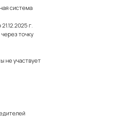
тная система
21.12.2025 г.
 через точку
сы не участвует
бедителей