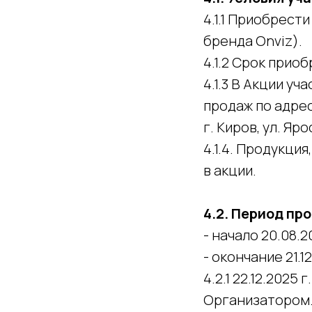
4.1.1 Приобрест
бренда Onviz).
4.1.2 Срок приоб
4.1.3 В Акции у
продаж по адре
г. Киров, ул. Яр
4.1.4. Продукци
в акции.
4.2. Период пр
- начало 20.08.20
- окончание 21.12
4.2.1 22.12.202
Организатором