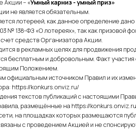
е Акции – «
Умный карниз - умный приз»
Акции не является обязательным.
вляется лотереей, как данное определение дан
2003 № 138-ФЗ «О лотереях», так как призовой ф
 счет средств Организатора Акции.
одится в рекламных целях для продвижения про
ется бесплатным и добровольным. Факт участия
тоящим Положением.
ным официальным источником Правил и их изме
а: https://konkurs.onviz.ru/
ждения текстов публикаций с настоящими Пра
вила, размещённые на https://konkurs.onviz.ru
 сети, на площадках которых размещаются пуб
связаны с проведением Акцией и не спонсирую