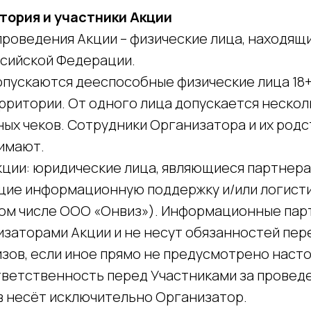
ия и участники Акции
 проведения Акции – физические лица, находящ
сийской Федерации.
допускаются дееспособные физические лица 18
рритории. От одного лица допускается нескол
ных чеков. Сотрудники Организатора и их род
нимают.
кции: юридические лица, являющиеся партнерам
щие информационную поддержку и/или логист
том числе ООО «Онвиз»). Информационные пар
изаторами Акции и не несут обязанностей пер
изов, если иное прямо не предусмотрено нас
ветственность перед Участниками за провед
в несёт исключительно Организатор.