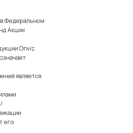
о в Федеральном
онд Акции
дукции Onviz.
 означает
нений является
вилами
/
ликации
т его.