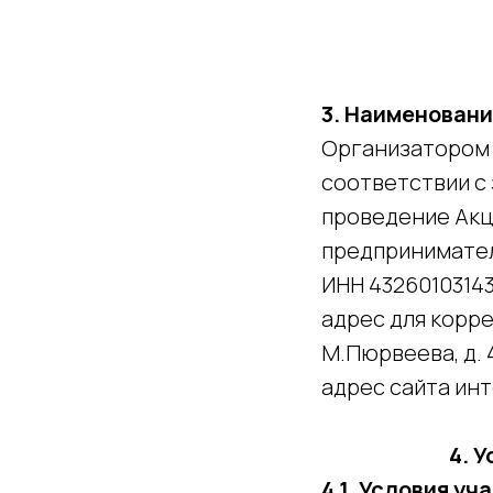
3. Наименован
Организатором 
соответствии с
проведение Акц
предпринимател
ИНН 4326010314
адрес для корре
М.Пюрвеева, д. 4,
адрес сайта инте
4. 
4.1. Условия уч