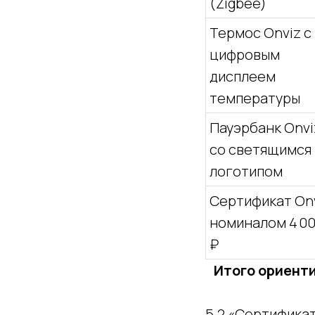
(Zigbee)
Термос Onviz с
цифровым
дисплеем
температуры
Пауэрбанк Onvi
со светящимся
логотипом
Сертификат On
номиналом 4 0
₽
Итого ориенти
5.2 «Сертификат