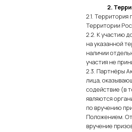
2. Территор
2.1. Территория
Территории Рос
2.2. К участию 
на указанной те
наличии отдель
участия не при
2.3. Партнёры А
лица, оказываю
содействие (в 
являются орган
по вручению пр
Положением. От
вручение призо