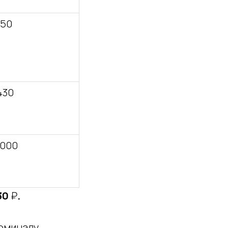
950
430
 000
30
₽
.
номиналу.