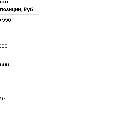
ого
 позиции,
₽
уб
9 990
 990
 600
 970