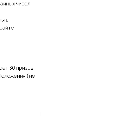
чайных чисел
ны в
 сайте
ает 30 призов.
Положения (не