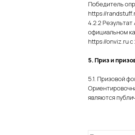
Победитель опр
https://randstuf
4.2.2 Результат
официальном кан
https://onviz.ru
5. Приз и приз
5.1. Призовой ф
Ориентировочна
являются публи